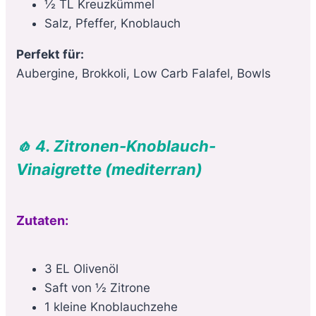
½ TL Kreuzkümmel
Salz, Pfeffer, Knoblauch
Perfekt für:
Aubergine, Brokkoli, Low Carb Falafel, Bowls
🧄 4. Zitronen-Knoblauch-
Vinaigrette (mediterran)
Zutaten:
3 EL Olivenöl
Saft von ½ Zitrone
1 kleine Knoblauchzehe